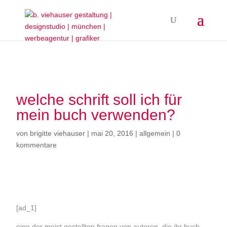
welche schrift soll ich für
mein buch verwenden?
von
brigitte viehauser
|
mai 20, 2016
|
allgemein
|
0
kommentare
[ad_1]
eine der meist gestellten fragen von autoren, die ihr buch