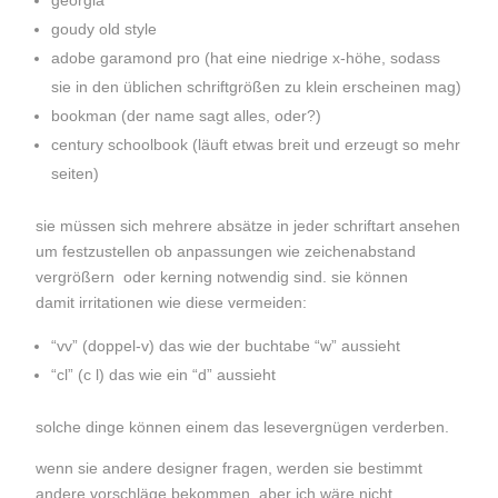
georgia
goudy old style
adobe garamond pro (hat eine niedrige x-höhe, sodass
sie in den üblichen schriftgrößen zu klein erscheinen mag)
bookman (der name sagt alles, oder?)
century schoolbook (läuft etwas breit und erzeugt so mehr
seiten)
sie müssen sich mehrere absätze in jeder schriftart ansehen
um festzustellen ob anpassungen wie zeichenabstand
vergrößern oder kerning notwendig sind. sie können
damit irritationen wie diese vermeiden:
“vv” (doppel-v) das wie der buchtabe “w” aussieht
“cl” (c l) das wie ein “d” aussieht
solche dinge können einem das lesevergnügen verderben.
wenn sie andere designer fragen, werden sie bestimmt
andere vorschläge bekommen. aber ich wäre nicht