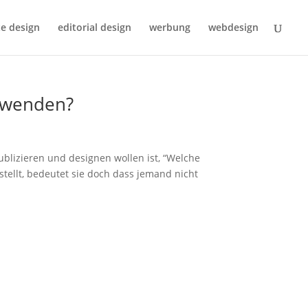
e design
editorial design
werbung
webdesign
erwenden?
publizieren und designen wollen ist, “Welche
stellt, bedeutet sie doch dass jemand nicht