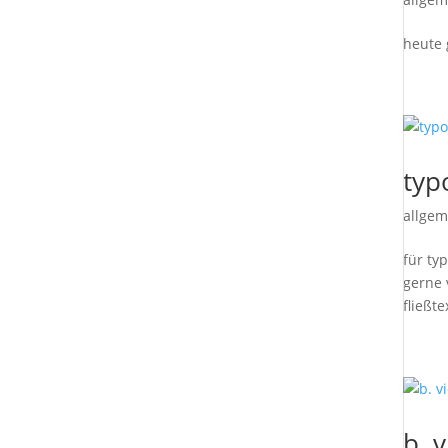
heute 
typ
allgem
für ty
gerne 
fließte
b. 