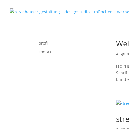
Wel
profil
kontakt
allgem
[ad_1]
Schrif
blind e
str
allgem