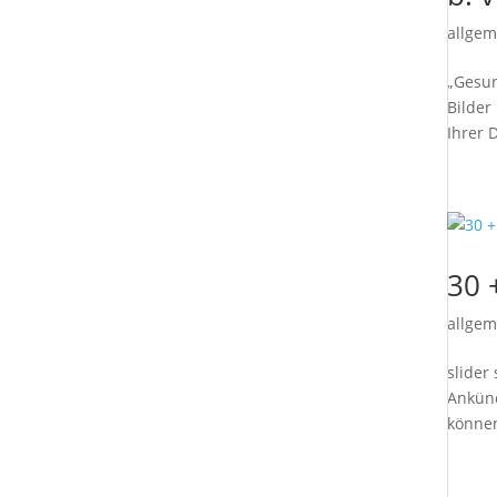
allgem
„Gesun
Bilder
Ihrer 
30 
allgem
slider
Ankünd
können