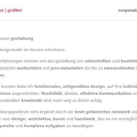
corporat
hauser
gestaltung
 designstudio im herzen münchens.
erfahrungen reichen von der gestaltung von
zeitschriften
und
buchtit
lassische
werbemittel
und
pos-materialien
bis hin zu
messeständen
es
.
 kunden biete ich
funktionales, zeitgemäßes design
, auf ihre
indivi
nisse
zugeschnitten.
flexibilität
, direkte,
effektive kommunikation
u
erständlich
kreativität
sind mein weg zu ihrem erfolg.
istungspektrum wird ergänzt durch ein
breit gefächertes netzwerk
vo
en aus
design, architektur, kunst
und
handwerk
, das es mir ermöglic
reiche
und
komplexe aufgaben
zu bewältigen.