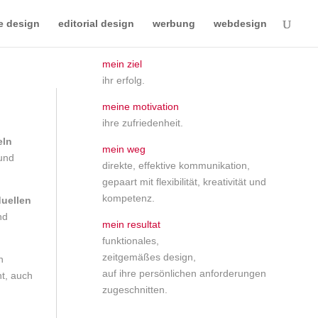
e design
editorial design
werbung
webdesign
mein ziel
ihr erfolg.
meine motivation
ihre zufriedenheit.
eln
mein weg
und
direkte, effektive kommunikation,
gepaart mit flexibilität, kreativität und
kompetenz.
duellen
nd
mein resultat
funktionales,
zeitgemäßes design,
n
auf ihre persönlichen anforderungen
ht, auch
zugeschnitten.