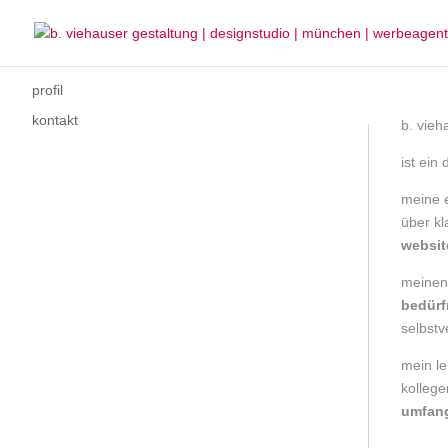
profil
kontakt
b. vie
ist ein
meine 
über k
websit
meinen
bedürf
selbstv
mein le
kolleg
umfang