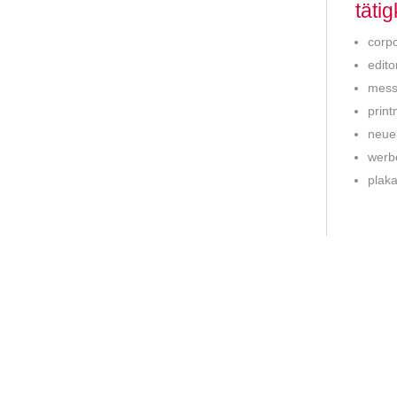
täti
corpo
edito
mess
prin
neue
werbe
plaka